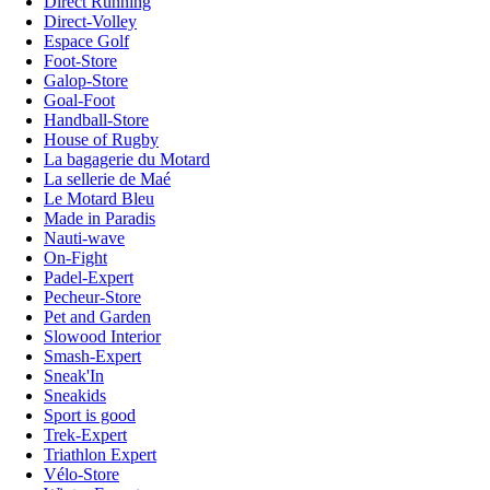
Direct Running
Direct-Volley
Espace Golf
Foot-Store
Galop-Store
Goal-Foot
Handball-Store
House of Rugby
La bagagerie du Motard
La sellerie de Maé
Le Motard Bleu
Made in Paradis
Nauti-wave
On-Fight
Padel-Expert
Pecheur-Store
Pet and Garden
Slowood Interior
Smash-Expert
Sneak'In
Sneakids
Sport is good
Trek-Expert
Triathlon Expert
Vélo-Store