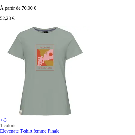
À partir de
70,00 €
52,28 €
+-3
1 coloris
Elevenate
T-shirt femme Finale