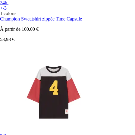
24h
+-3
1 coloris
Champion
Sweatshirt zippée Time Capsule
À partir de
100,00 €
53,98 €