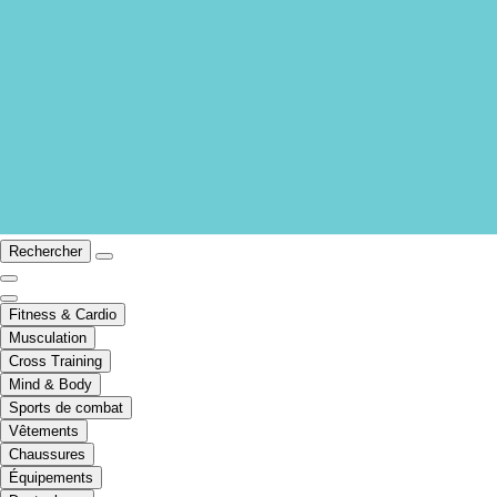
Rechercher
Fitness & Cardio
Musculation
Cross Training
Mind & Body
Sports de combat
Vêtements
Chaussures
Équipements