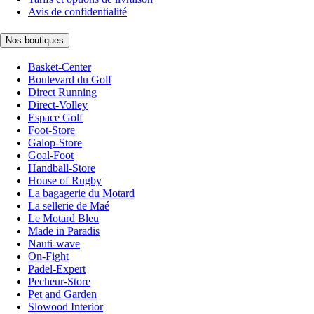
Avis de confidentialité
Nos boutiques
Basket-Center
Boulevard du Golf
Direct Running
Direct-Volley
Espace Golf
Foot-Store
Galop-Store
Goal-Foot
Handball-Store
House of Rugby
La bagagerie du Motard
La sellerie de Maé
Le Motard Bleu
Made in Paradis
Nauti-wave
On-Fight
Padel-Expert
Pecheur-Store
Pet and Garden
Slowood Interior