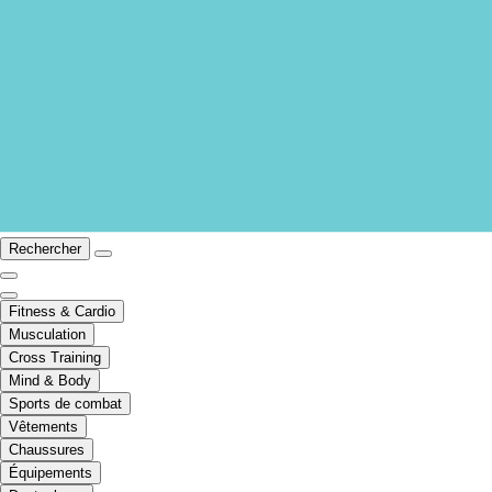
Rechercher
Fitness & Cardio
Musculation
Cross Training
Mind & Body
Sports de combat
Vêtements
Chaussures
Équipements