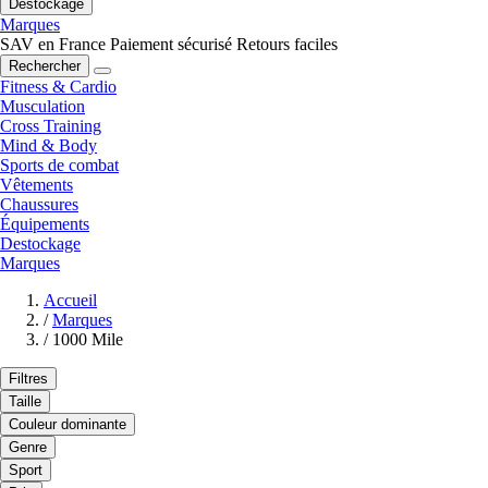
Destockage
Marques
SAV en France
Paiement sécurisé
Retours faciles
Rechercher
Fitness & Cardio
Musculation
Cross Training
Mind & Body
Sports de combat
Vêtements
Chaussures
Équipements
Destockage
Marques
Accueil
/
Marques
/
1000 Mile
Filtres
Taille
Couleur dominante
Genre
Sport