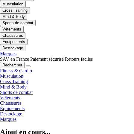
Musculation
Cross Training
Mind & Body
Sports de combat
Vêtements
Chaussures
Équipements
Destockage
Marques
SAV en France
Paiement sécurisé
Retours faciles
Rechercher
Fitness & Cardio
Musculation
Cross Training
Mind & Body
Sports de combat
Vêtements
Chaussures
Équipements
Destockage
Marques
Ajout en cours...