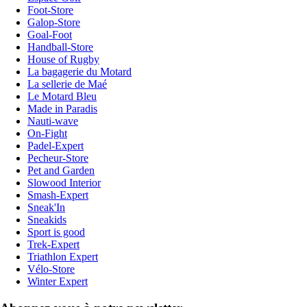
Foot-Store
Galop-Store
Goal-Foot
Handball-Store
House of Rugby
La bagagerie du Motard
La sellerie de Maé
Le Motard Bleu
Made in Paradis
Nauti-wave
On-Fight
Padel-Expert
Pecheur-Store
Pet and Garden
Slowood Interior
Smash-Expert
Sneak'In
Sneakids
Sport is good
Trek-Expert
Triathlon Expert
Vélo-Store
Winter Expert