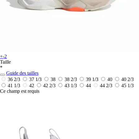
+-2
Taille
*
Guide des tailles
36 2/3
37 1/3
38
38 2/3
39 1/3
40
40 2/3
41 1/3
42
42 2/3
43 1/3
44
44 2/3
45 1/3
Ce champ est requis