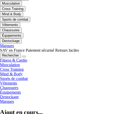
Musculation
Cross Training
Mind & Body
Sports de combat
Vêtements
Chaussures
Équipements
Destockage
Marques
SAV en France
Paiement sécurisé
Retours faciles
Rechercher
Fitness & Cardio
Musculation
Cross Training
Mind & Body
Sports de combat
Vêtements
Chaussures
Équipements
Destockage
Marques
Ajout en cours...