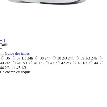
+-1
Taille
*
Guide des tailles
36
37 1/3
24h
38
24h
38 2/3
24h
39 1/3
24h
40
24h
40 2/3
41 1/3
42
42 2/3
43 1/3
44
44 2/3
45 1/3
Ce champ est requis