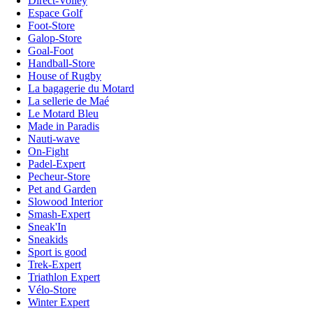
Direct-Volley
Espace Golf
Foot-Store
Galop-Store
Goal-Foot
Handball-Store
House of Rugby
La bagagerie du Motard
La sellerie de Maé
Le Motard Bleu
Made in Paradis
Nauti-wave
On-Fight
Padel-Expert
Pecheur-Store
Pet and Garden
Slowood Interior
Smash-Expert
Sneak'In
Sneakids
Sport is good
Trek-Expert
Triathlon Expert
Vélo-Store
Winter Expert