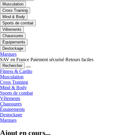
Musculation
Cross Training
Mind & Body
Sports de combat
Vêtements
Chaussures
Équipements
Destockage
Marques
SAV en France
Paiement sécurisé
Retours faciles
Rechercher
Fitness & Cardio
Musculation
Cross Training
Mind & Body
Sports de combat
Vêtements
Chaussures
Équipements
Destockage
Marques
Ajout en cours...