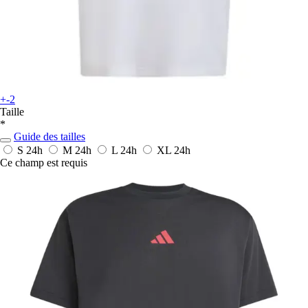
+-2
Taille
*
Guide des tailles
S
24h
M
24h
L
24h
XL
24h
Ce champ est requis