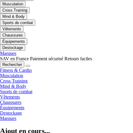
Musculation
Cross Training
Mind & Body
Sports de combat
Vêtements
Chaussures
Équipements
Destockage
Marques
SAV en France
Paiement sécurisé
Retours faciles
Rechercher
Fitness & Cardio
Musculation
Cross Training
Mind & Body
Sports de combat
Vêtements
Chaussures
Équipements
Destockage
Marques
Ajout en cours...