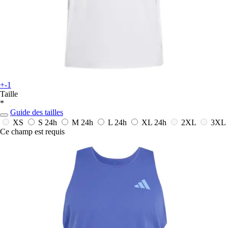
+-1
Taille
*
Guide des tailles
XS
S
24h
M
24h
L
24h
XL
24h
2XL
3XL
Ce champ est requis