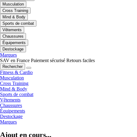
Musculation
Cross Training
Mind & Body
Sports de combat
Vêtements
Chaussures
Équipements
Destockage
Marques
SAV en France
Paiement sécurisé
Retours faciles
Rechercher
Fitness & Cardio
Musculation
Cross Training
Mind & Body
Sports de combat
Vêtements
Chaussures
Équipements
Destockage
Marques
Ajout en cours...