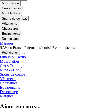
Musculation
Cross Training
Mind & Body
Sports de combat
Vêtements
Chaussures
Équipements
Destockage
Marques
SAV en France
Paiement sécurisé
Retours faciles
Rechercher
Fitness & Cardio
Musculation
Cross Training
Mind & Body
Sports de combat
Vêtements
Chaussures
Équipements
Destockage
Marques
Ajout en cours...