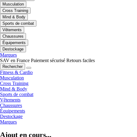
Musculation
Cross Training
Mind & Body
Sports de combat
Vêtements
Chaussures
Équipements
Destockage
Marques
SAV en France
Paiement sécurisé
Retours faciles
Rechercher
Fitness & Cardio
Musculation
Cross Training
Mind & Body
Sports de combat
Vêtements
Chaussures
Équipements
Destockage
Marques
Ajout en cours...