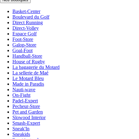
Basket-Center
Boulevard du Golf
Direct Running
Direct-Volley
Espace Golf
Foot-Store
Galop-Store
Goal-Foot
Handball-Store
House of Rugby
La bagagerie du Motard
La sellerie de Maé
Le Motard Bleu
Made in Paradis
Nauti-wave
On-Fight
Padel-Expert
Pecheur-Store
Pet and Garden
Slowood Interior
Smash-Expert
Sneak'In
Sneakids