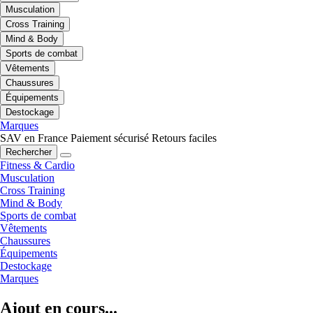
Musculation
Cross Training
Mind & Body
Sports de combat
Vêtements
Chaussures
Équipements
Destockage
Marques
SAV en France
Paiement sécurisé
Retours faciles
Rechercher
Fitness & Cardio
Musculation
Cross Training
Mind & Body
Sports de combat
Vêtements
Chaussures
Équipements
Destockage
Marques
Ajout en cours...