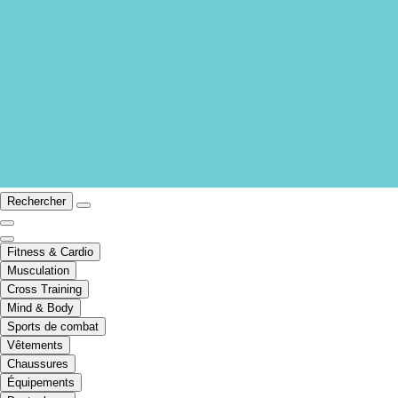
Rechercher
Fitness & Cardio
Musculation
Cross Training
Mind & Body
Sports de combat
Vêtements
Chaussures
Équipements