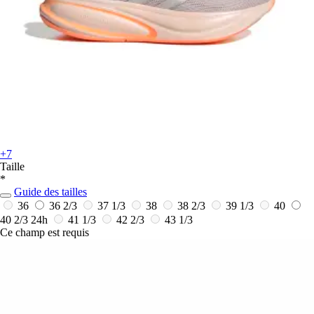
+7
Taille
*
Guide des tailles
36
36 2/3
37 1/3
38
38 2/3
39 1/3
40
40 2/3
24h
41 1/3
42 2/3
43 1/3
Ce champ est requis