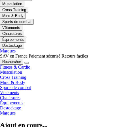
Musculation
Cross Training
Mind & Body
Sports de combat
Vêtements
Chaussures
Équipements
Destockage
Marques
SAV en France
Paiement sécurisé
Retours faciles
Rechercher
Fitness & Cardio
Musculation
Cross Training
Mind & Body
Sports de combat
Vêtements
Chaussures
Équipements
Destockage
Marques
Ajout en cours...