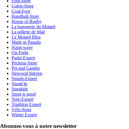
Foot-Store
Galop-Store
Goal-Foot
Handball-Store
House of Rugby
La bagagerie du Motard
La sellerie de Maé
Le Motard Bleu
Made in Paradis
Nauti-wave
On-Fight
Padel-Expert
Pecheur-Store
Pet and Garden
Slowood Interior
Smash-Expert
Sneak'In
Sneakids
Sport is good
Trek-Expert
Triathlon Expert
Vélo-Store
Winter Expert
Abonnez-vous à notre newsletter