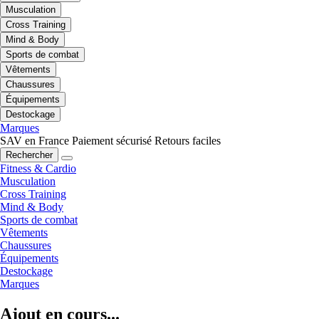
Musculation
Cross Training
Mind & Body
Sports de combat
Vêtements
Chaussures
Équipements
Destockage
Marques
SAV en France
Paiement sécurisé
Retours faciles
Rechercher
Fitness & Cardio
Musculation
Cross Training
Mind & Body
Sports de combat
Vêtements
Chaussures
Équipements
Destockage
Marques
Ajout en cours...