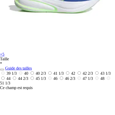
+5
Taille
*
Guide des tailles
39 1/3
40
40 2/3
41 1/3
42
42 2/3
43 1/3
44
44 2/3
45 1/3
46
46 2/3
47 1/3
48
51 1/3
Ce champ est requis