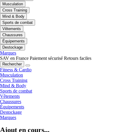
Musculation
Cross Training
Mind & Body
Sports de combat
Vêtements
Chaussures
Équipements
Destockage
Marques
SAV en France
Paiement sécurisé
Retours faciles
Rechercher
Fitness & Cardio
Musculation
Cross Training
Mind & Body
Sports de combat
Vêtements
Chaussures
Équipements
Destockage
Marques
Ajout en cours...