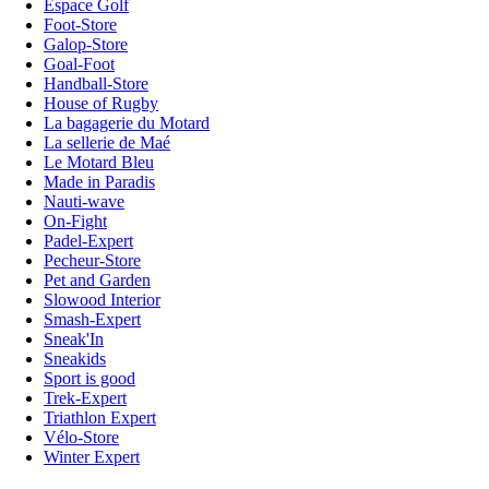
Espace Golf
Foot-Store
Galop-Store
Goal-Foot
Handball-Store
House of Rugby
La bagagerie du Motard
La sellerie de Maé
Le Motard Bleu
Made in Paradis
Nauti-wave
On-Fight
Padel-Expert
Pecheur-Store
Pet and Garden
Slowood Interior
Smash-Expert
Sneak'In
Sneakids
Sport is good
Trek-Expert
Triathlon Expert
Vélo-Store
Winter Expert