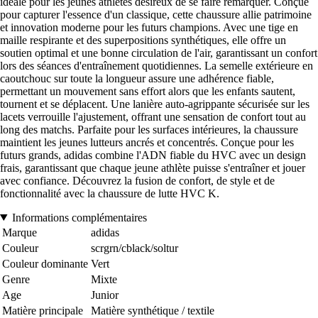
idéale pour les jeunes athlètes désireux de se faire remarquer. Conçue
pour capturer l'essence d'un classique, cette chaussure allie patrimoine
et innovation moderne pour les futurs champions. Avec une tige en
maille respirante et des superpositions synthétiques, elle offre un
soutien optimal et une bonne circulation de l'air, garantissant un confort
lors des séances d'entraînement quotidiennes. La semelle extérieure en
caoutchouc sur toute la longueur assure une adhérence fiable,
permettant un mouvement sans effort alors que les enfants sautent,
tournent et se déplacent. Une lanière auto-agrippante sécurisée sur les
lacets verrouille l'ajustement, offrant une sensation de confort tout au
long des matchs. Parfaite pour les surfaces intérieures, la chaussure
maintient les jeunes lutteurs ancrés et concentrés. Conçue pour les
futurs grands, adidas combine l'ADN fiable du HVC avec un design
frais, garantissant que chaque jeune athlète puisse s'entraîner et jouer
avec confiance. Découvrez la fusion de confort, de style et de
fonctionnalité avec la chaussure de lutte HVC K.
Informations complémentaires
Marque
adidas
Couleur
scrgrn/cblack/soltur
Couleur dominante
Vert
Genre
Mixte
Age
Junior
Matière principale
Matière synthétique / textile