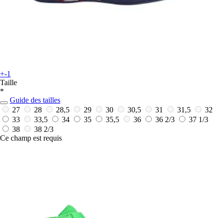
+-1
Taille
*
Guide des tailles
27
28
28,5
29
30
30,5
31
31,5
32
33
33,5
34
35
35,5
36
36 2/3
37 1/3
38
38 2/3
Ce champ est requis