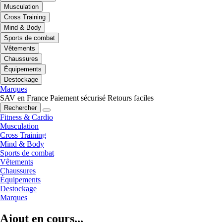
Musculation
Cross Training
Mind & Body
Sports de combat
Vêtements
Chaussures
Équipements
Destockage
Marques
SAV en France
Paiement sécurisé
Retours faciles
Rechercher
Fitness & Cardio
Musculation
Cross Training
Mind & Body
Sports de combat
Vêtements
Chaussures
Équipements
Destockage
Marques
Ajout en cours...