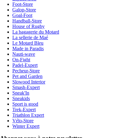
Foot-Store
Galop-Store
Goal-Foot
Handball-Store
House of Rugby
La bagagerie du Motard
La sellerie de Maé
Le Motard Bleu
Made in Paradis
Nauti-wave
On-Fight
Padel-Expert
Pecheur-Store
Pet and Garden
Slowood Interior
Smash-Expert
Sneak'In
Sneakids
Sport is good
Trek-Expert
Triathlon Expert
Vélo-Store
Winter Expert