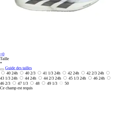
+0
Taille
*
Guide des tailles
40
24h
40 2/3
41 1/3
24h
42
24h
42 2/3
24h
43 1/3
24h
44
24h
44 2/3
24h
45 1/3
24h
46
24h
46 2/3
47 1/3
48
49 1/3
50
Ce champ est requis