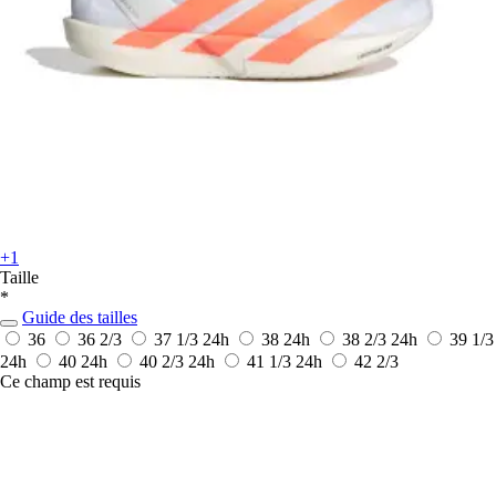
+1
Taille
*
Guide des tailles
36
36 2/3
37 1/3
24h
38
24h
38 2/3
24h
39 1/3
24h
40
24h
40 2/3
24h
41 1/3
24h
42 2/3
Ce champ est requis