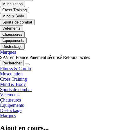
Musculation
Cross Training
Mind & Body
Sports de combat
Vêtements
Chaussures
Équipements
Destockage
Marques
SAV en France
Paiement sécurisé
Retours faciles
Rechercher
Fitness & Cardio
Musculation
Cross Training
Mind & Body
Sports de combat
Vêtements
Chaussures
Équipements
Destockage
Marques
Ajout en cours...