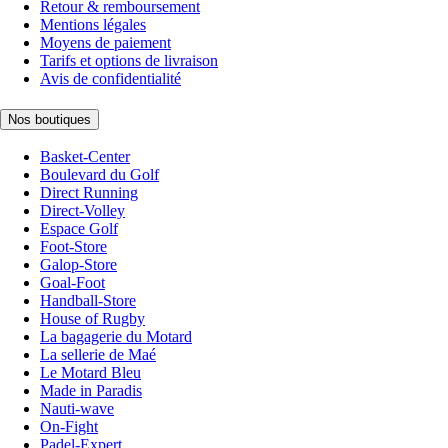
Retour & remboursement
Mentions légales
Moyens de paiement
Tarifs et options de livraison
Avis de confidentialité
Nos boutiques
Basket-Center
Boulevard du Golf
Direct Running
Direct-Volley
Espace Golf
Foot-Store
Galop-Store
Goal-Foot
Handball-Store
House of Rugby
La bagagerie du Motard
La sellerie de Maé
Le Motard Bleu
Made in Paradis
Nauti-wave
On-Fight
Padel-Expert