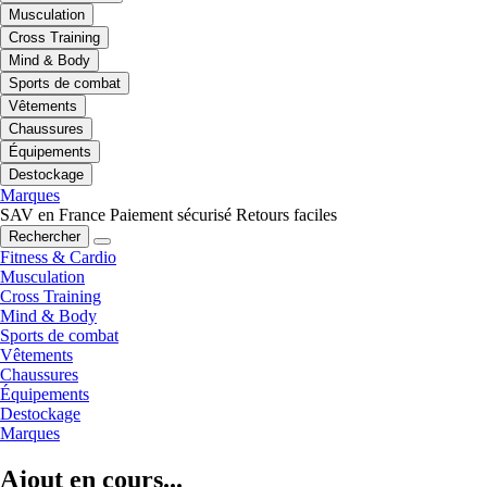
Musculation
Cross Training
Mind & Body
Sports de combat
Vêtements
Chaussures
Équipements
Destockage
Marques
SAV en France
Paiement sécurisé
Retours faciles
Rechercher
Fitness & Cardio
Musculation
Cross Training
Mind & Body
Sports de combat
Vêtements
Chaussures
Équipements
Destockage
Marques
Ajout en cours...