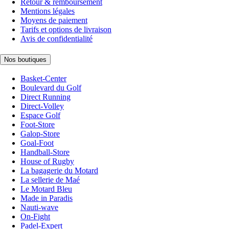
Retour & remboursement
Mentions légales
Moyens de paiement
Tarifs et options de livraison
Avis de confidentialité
Nos boutiques
Basket-Center
Boulevard du Golf
Direct Running
Direct-Volley
Espace Golf
Foot-Store
Galop-Store
Goal-Foot
Handball-Store
House of Rugby
La bagagerie du Motard
La sellerie de Maé
Le Motard Bleu
Made in Paradis
Nauti-wave
On-Fight
Padel-Expert