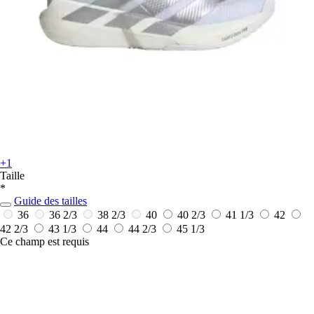
+1
Taille
*
Guide des tailles
36
36 2/3
38 2/3
40
40 2/3
41 1/3
42
42 2/3
43 1/3
44
44 2/3
45 1/3
Ce champ est requis