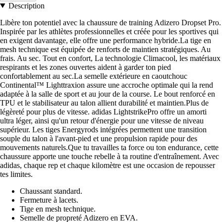
Description
Libère ton potentiel avec la chaussure de training Adizero Dropset Pro.
Inspirée par les athlètes professionnelles et créée pour les sportives qui
en exigent davantage, elle offre une performance hybride.La tige en
mesh technique est équipée de renforts de maintien stratégiques. Au
frais. Au sec. Tout en confort, La technologie Climacool, les matériaux
respirants et les zones ouvertes aident à garder ton pied
confortablement au sec.La semelle extérieure en caoutchouc
Continental™ Lighttraxion assure une accroche optimale qui la rend
adaptée à la salle de sport et au jour de la course. Le bout renforcé en
TPU et le stabilisateur au talon allient durabilité et maintien.Plus de
légèreté pour plus de vitesse. adidas LightstrikePro offre un amorti
ultra léger, ainsi qu'un retour d'énergie pour une vitesse de niveau
supérieur. Les tiges Energyrods intégrées permettent une transition
souple du talon à l'avant-pied et une propulsion rapide pour des
mouvements naturels.Que tu travailles ta force ou ton endurance, cette
chaussure apporte une touche rebelle à ta routine d'entraînement. Avec
adidas, chaque rep et chaque kilomètre est une occasion de repousser
tes limites.
Chaussant standard.
Fermeture à lacets.
Tige en mesh technique.
Semelle de propreté Adizero en EVA.