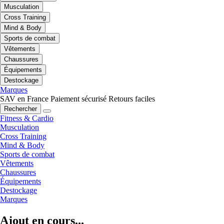
Musculation
Cross Training
Mind & Body
Sports de combat
Vêtements
Chaussures
Équipements
Destockage
Marques
SAV en France
Paiement sécurisé
Retours faciles
Rechercher
Fitness & Cardio
Musculation
Cross Training
Mind & Body
Sports de combat
Vêtements
Chaussures
Équipements
Destockage
Marques
Ajout en cours...