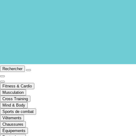
Rechercher
Fitness & Cardio
Musculation
Cross Training
Mind & Body
Sports de combat
Vêtements
Chaussures
Équipements