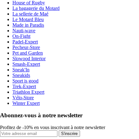
House of Rugby
La bagagerie du Motard
La sellerie de Maé
Le Motard Bleu
Made in Paradis
Nauti-wave
On-Fight
Padel-Expert
Pecheur-Store
Pet and Garden
Slowood Interior
Smash-Expert
Sneak'In
Sneakids
Sport is good
Trek-Expert
Triathlon Expert
Vélo-Store
Winter Expert
Abonnez-vous à notre newsletter
Profitez de -10% en vous inscrivant à notre newsletter
S'inscrire