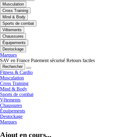
Musculation
Cross Training
Mind & Body
Sports de combat
Vêtements
Chaussures
Équipements
Destockage
Marques
SAV en France
Paiement sécurisé
Retours faciles
Rechercher
Fitness & Cardio
Musculation
Cross Training
Mind & Body
Sports de combat
Vêtements
Chaussures
Équipements
Destockage
Marques
Ajout en cours...