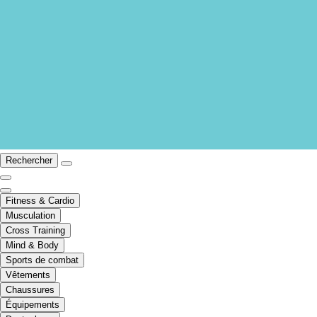
Rechercher
Fitness & Cardio
Musculation
Cross Training
Mind & Body
Sports de combat
Vêtements
Chaussures
Équipements