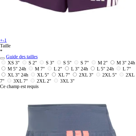
+-1
Taille
*
Guide des tailles
XS 3"
S 2"
S 3"
S 5"
S 7"
M 2"
M 3"
24h
M 5"
24h
M 7"
L 2"
L 3"
24h
L 5"
24h
L 7"
XL 3"
24h
XL 5"
XL 7"
2XL 3"
2XL 5"
2XL
7"
3XL 7"
2XL 2"
3XL 3"
Ce champ est requis