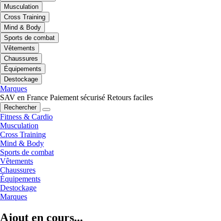
Musculation
Cross Training
Mind & Body
Sports de combat
Vêtements
Chaussures
Équipements
Destockage
Marques
SAV en France
Paiement sécurisé
Retours faciles
Rechercher
Fitness & Cardio
Musculation
Cross Training
Mind & Body
Sports de combat
Vêtements
Chaussures
Équipements
Destockage
Marques
Ajout en cours...