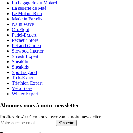
La bagagerie du Motard
La sellerie de Maé
Le Motard Bleu
Made in Paradis
Nauti-wave
On-Fight
Padel-Expert
Pecheur-Store
Pet and Garden
Slowood Interior
Smash-Expert
Sneak'In
Sneakids
Sport is good
Trek-Expert
Triathlon Expert
Vélo-Store
Winter Expert
Abonnez-vous à notre newsletter
Profitez de -10% en vous inscrivant à notre newsletter
S'inscrire