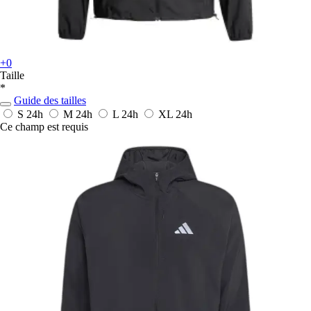
+0
Taille
*
Guide des tailles
S
24h
M
24h
L
24h
XL
24h
Ce champ est requis