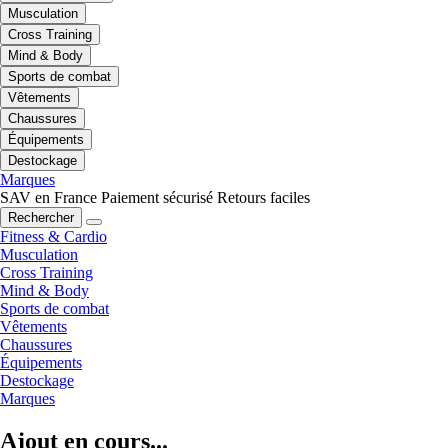
Musculation
Cross Training
Mind & Body
Sports de combat
Vêtements
Chaussures
Équipements
Destockage
Marques
SAV en France
Paiement sécurisé
Retours faciles
Rechercher
Fitness & Cardio
Musculation
Cross Training
Mind & Body
Sports de combat
Vêtements
Chaussures
Équipements
Destockage
Marques
Ajout en cours...