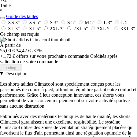
Taille
*
Guide des tailles
XS 3"
XS 5"
S 3"
S 5"
M 5"
L 3"
L 5"
XL 3"
XL 5"
2XL 3"
2XL 5"
3XL 5"
3XL 3"
Ce champ est requis
À partir de
55,00 €
34,42 €
-37%
+1,72 €
offerts sur votre prochaine commande
Crédités après
validation de votre commande
Loading...
Description
Les shorts adidas Climacool sont spécialement conçus pour les
passionnés de course à pied, offrant un équilibre parfait entre confort et
performance. Grâce à leur conception innovante, ces shorts vous
permettent de vous concentrer pleinement sur votre activité sportive
sans aucune distraction.
Fabriqués avec des matériaux techniques de haute qualité, les shorts
Climacool garantissent une excellente respirabilité. Le système
Climacool utilise des zones de ventilation stratégiquement placées qui
favorisent le flux d'air, permettant ainsi une régulation optimale de la