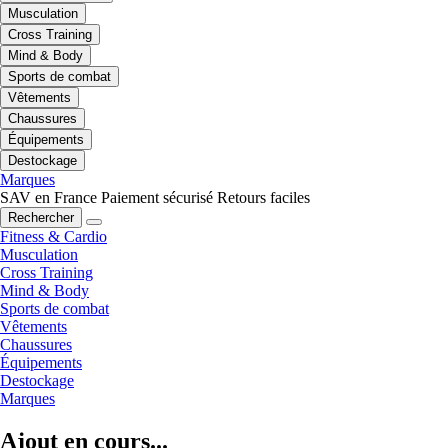
Musculation
Cross Training
Mind & Body
Sports de combat
Vêtements
Chaussures
Équipements
Destockage
Marques
SAV en France
Paiement sécurisé
Retours faciles
Rechercher
Fitness & Cardio
Musculation
Cross Training
Mind & Body
Sports de combat
Vêtements
Chaussures
Équipements
Destockage
Marques
Ajout en cours...