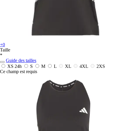
+0
Taille
*
Guide des tailles
XS
24h
S
M
L
XL
4XL
2XS
Ce champ est requis