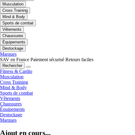
Musculation
Cross Training
Mind & Body
Sports de combat
Vêtements
Chaussures
Équipements
Destockage
Marques
SAV en France
Paiement sécurisé
Retours faciles
Rechercher
Fitness & Cardio
Musculation
Cross Training
Mind & Body
Sports de combat
Vêtements
Chaussures
Équipements
Destockage
Marques
Ajout en cours...