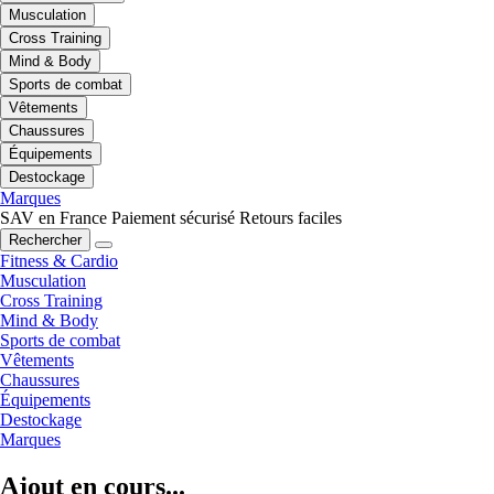
Musculation
Cross Training
Mind & Body
Sports de combat
Vêtements
Chaussures
Équipements
Destockage
Marques
SAV en France
Paiement sécurisé
Retours faciles
Rechercher
Fitness & Cardio
Musculation
Cross Training
Mind & Body
Sports de combat
Vêtements
Chaussures
Équipements
Destockage
Marques
Ajout en cours...