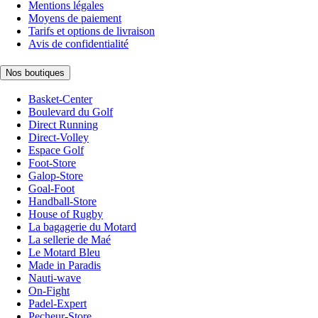
Mentions légales
Moyens de paiement
Tarifs et options de livraison
Avis de confidentialité
Nos boutiques
Basket-Center
Boulevard du Golf
Direct Running
Direct-Volley
Espace Golf
Foot-Store
Galop-Store
Goal-Foot
Handball-Store
House of Rugby
La bagagerie du Motard
La sellerie de Maé
Le Motard Bleu
Made in Paradis
Nauti-wave
On-Fight
Padel-Expert
Pecheur-Store