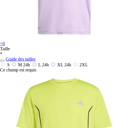
+0
Taille
*
Guide des tailles
S
M
24h
L
24h
XL
24h
2XL
Ce champ est requis