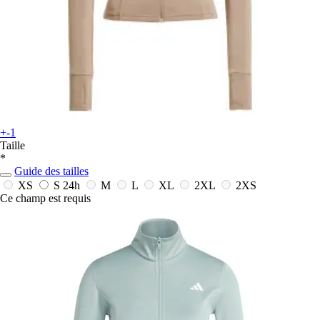
+-1
Taille
*
Guide des tailles
XS
S
24h
M
L
XL
2XL
2XS
Ce champ est requis