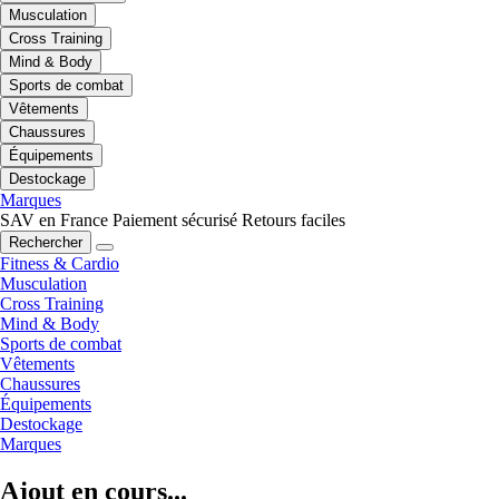
Musculation
Cross Training
Mind & Body
Sports de combat
Vêtements
Chaussures
Équipements
Destockage
Marques
SAV en France
Paiement sécurisé
Retours faciles
Rechercher
Fitness & Cardio
Musculation
Cross Training
Mind & Body
Sports de combat
Vêtements
Chaussures
Équipements
Destockage
Marques
Ajout en cours...