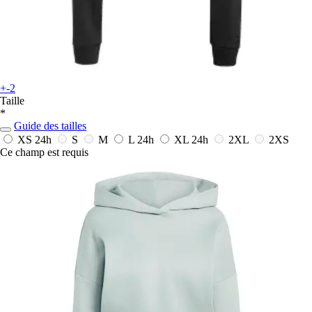
+-2
Taille
*
Guide des tailles
XS
24h
S
M
L
24h
XL
24h
2XL
2XS
Ce champ est requis