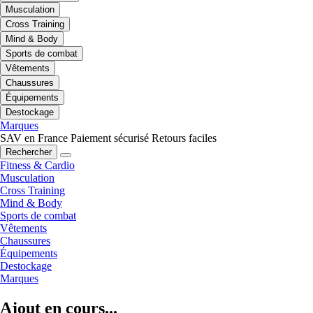
Musculation
Cross Training
Mind & Body
Sports de combat
Vêtements
Chaussures
Équipements
Destockage
Marques
SAV en France
Paiement sécurisé
Retours faciles
Rechercher
Fitness & Cardio
Musculation
Cross Training
Mind & Body
Sports de combat
Vêtements
Chaussures
Équipements
Destockage
Marques
Ajout en cours...