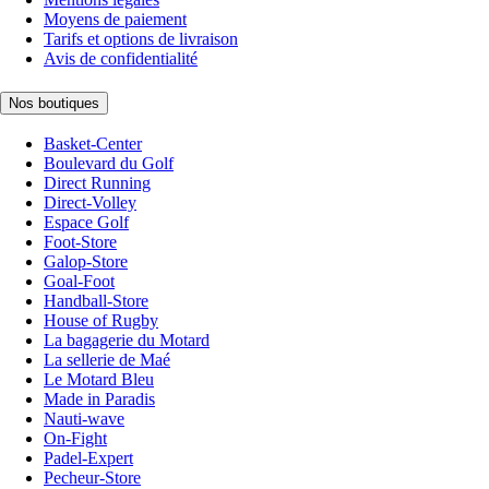
Moyens de paiement
Tarifs et options de livraison
Avis de confidentialité
Nos boutiques
Basket-Center
Boulevard du Golf
Direct Running
Direct-Volley
Espace Golf
Foot-Store
Galop-Store
Goal-Foot
Handball-Store
House of Rugby
La bagagerie du Motard
La sellerie de Maé
Le Motard Bleu
Made in Paradis
Nauti-wave
On-Fight
Padel-Expert
Pecheur-Store