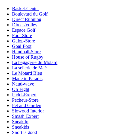
Basket-Center
Boulevard du Golf
Direct Running
Direct-Volley
Espace Golf
Foot-Store
Galop-Store
Goal-Foot
Handball-Store
House of Rugby
La bagagerie du Motard
La sellerie de Maé
Le Motard Bleu
Made in Paradis
Nauti-wave
On-Fight
Padel-Expert
Pecheur-Store
Pet and Garden
Slowood Interior
Smash-Expert
Sneak'In
Sneakids
Sport is good