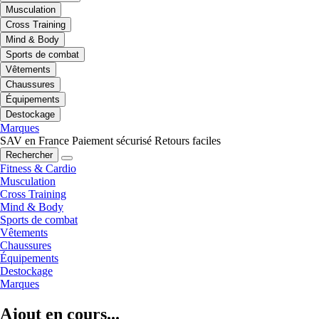
Musculation
Cross Training
Mind & Body
Sports de combat
Vêtements
Chaussures
Équipements
Destockage
Marques
SAV en France
Paiement sécurisé
Retours faciles
Rechercher
Fitness & Cardio
Musculation
Cross Training
Mind & Body
Sports de combat
Vêtements
Chaussures
Équipements
Destockage
Marques
Ajout en cours...