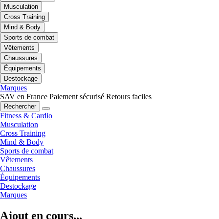
Musculation
Cross Training
Mind & Body
Sports de combat
Vêtements
Chaussures
Équipements
Destockage
Marques
SAV en France
Paiement sécurisé
Retours faciles
Rechercher
Fitness & Cardio
Musculation
Cross Training
Mind & Body
Sports de combat
Vêtements
Chaussures
Équipements
Destockage
Marques
Ajout en cours...