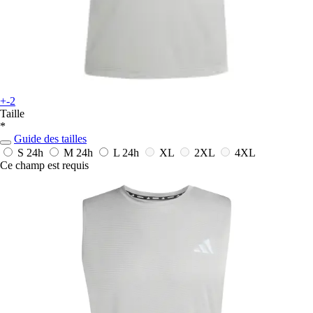
+-2
Taille
*
Guide des tailles
S
24h
M
24h
L
24h
XL
2XL
4XL
Ce champ est requis