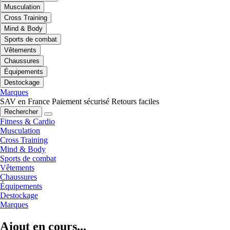
Musculation
Cross Training
Mind & Body
Sports de combat
Vêtements
Chaussures
Équipements
Destockage
Marques
SAV en France
Paiement sécurisé
Retours faciles
Rechercher
Fitness & Cardio
Musculation
Cross Training
Mind & Body
Sports de combat
Vêtements
Chaussures
Équipements
Destockage
Marques
Ajout en cours...