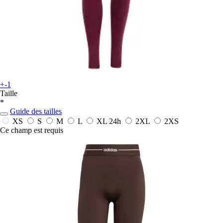
+-1
Taille
*
Guide des tailles
XS
S
M
L
XL
24h
2XL
2XS
Ce champ est requis