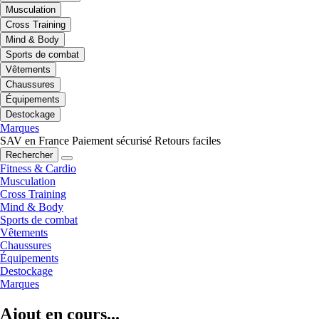
Musculation
Cross Training
Mind & Body
Sports de combat
Vêtements
Chaussures
Équipements
Destockage
Marques
SAV en France
Paiement sécurisé
Retours faciles
Rechercher
Fitness & Cardio
Musculation
Cross Training
Mind & Body
Sports de combat
Vêtements
Chaussures
Équipements
Destockage
Marques
Ajout en cours...