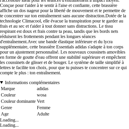
l'accessoire idéal pour les séances d'entraînement à impact moyen.
Conçue pour t'aider à te sentir à l'aise et confiante, cette brassière
affiche un dos nageur pour la liberté de mouvement et te permettre de
te concentrer sur ton entraînement sans aucune distraction.Dotée de la
technologie Climacool, elle évacue la transpiration pour te garder au
frais et au sec et t'aider à tout donner sans distractions. Le tissu
respirant est doux et frais contre ta peau, tandis que les bords nets
réduisent les frottements pendant les longues séances
d'entraînement.Avec une bande élastique inférieure et du lycra
supplémentaire, cette brassière Essentials adidas s'adapte à ton corps
pour un ajustement personnalisé. Les nouveaux coussinets amovibles
en forme de goutte d'eau offrent une stabilité supérieure et empêchent
les coussinets de glisser et de bouger. Le système de taille simplifié à
lettres te facilite ton choix, pour que tu puisses te concentrer sur ce qui
compte le plus : ton entraînement.
Informations complémentaires
Marque
adidas
Couleur
wosa
Couleur dominante
Vert
Genre
Femme
Age
Adulte
Loading...
Loading...