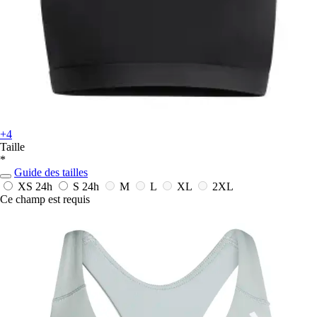
+4
Taille
*
Guide des tailles
XS
24h
S
24h
M
L
XL
2XL
Ce champ est requis