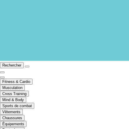
Rechercher
Fitness & Cardio
Musculation
Cross Training
Mind & Body
Sports de combat
Vêtements
Chaussures
Équipements