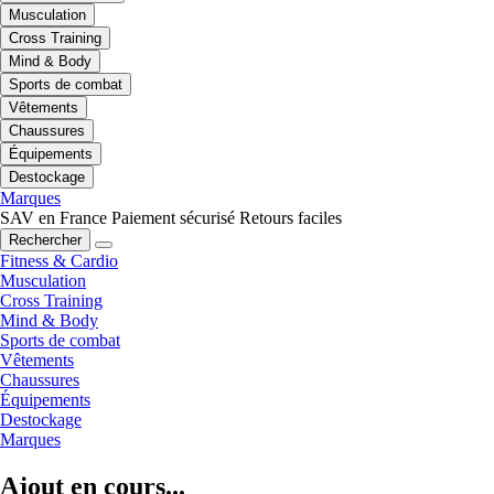
Musculation
Cross Training
Mind & Body
Sports de combat
Vêtements
Chaussures
Équipements
Destockage
Marques
SAV en France
Paiement sécurisé
Retours faciles
Rechercher
Fitness & Cardio
Musculation
Cross Training
Mind & Body
Sports de combat
Vêtements
Chaussures
Équipements
Destockage
Marques
Ajout en cours...