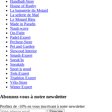
Handball-Store
House of Rugby
La bagagerie du Motard
La sellerie de Maé
Le Motard Bleu
Made in Paradis
Nauti-wave
On-Fight
Padel-Expert
Pecheur-Store
Pet and Garden
Slowood Interior
Smash-Expert
Sneak'In
Sneakids
Sport is good
Trek-Expert
Triathlon Expert
Vélo-Store
Winter Expert
Abonnez-vous à notre newsletter
Profitez de -10% en vous inscrivant à notre newsletter
S'inscrire