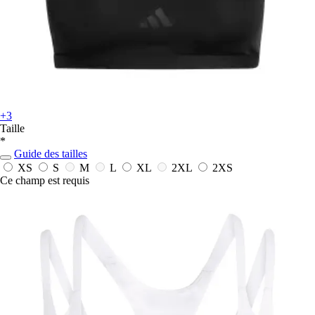
+3
Taille
*
Guide des tailles
XS
S
M
L
XL
2XL
2XS
Ce champ est requis