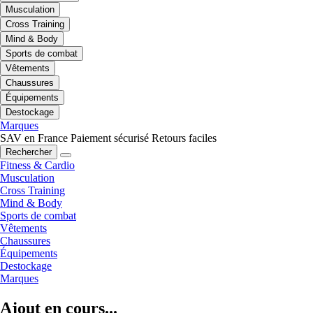
Musculation
Cross Training
Mind & Body
Sports de combat
Vêtements
Chaussures
Équipements
Destockage
Marques
SAV en France
Paiement sécurisé
Retours faciles
Rechercher
Fitness & Cardio
Musculation
Cross Training
Mind & Body
Sports de combat
Vêtements
Chaussures
Équipements
Destockage
Marques
Ajout en cours...