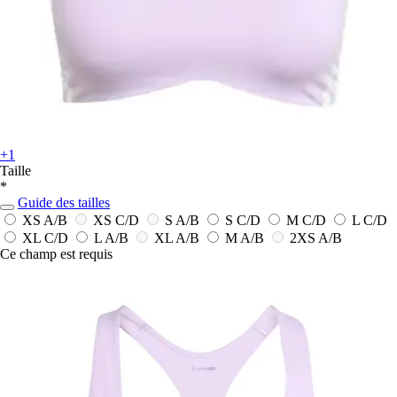
+1
Taille
*
Guide des tailles
XS A/B
XS C/D
S A/B
S C/D
M C/D
L C/D
XL C/D
L A/B
XL A/B
M A/B
2XS A/B
Ce champ est requis