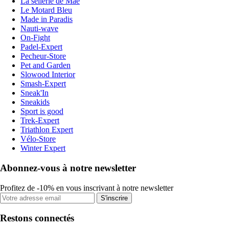
La sellerie de Maé
Le Motard Bleu
Made in Paradis
Nauti-wave
On-Fight
Padel-Expert
Pecheur-Store
Pet and Garden
Slowood Interior
Smash-Expert
Sneak'In
Sneakids
Sport is good
Trek-Expert
Triathlon Expert
Vélo-Store
Winter Expert
Abonnez-vous à notre newsletter
Profitez de -10% en vous inscrivant à notre newsletter
S'inscrire
Restons connectés