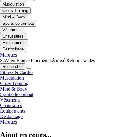
Musculation
Cross Training
Mind & Body
Sports de combat
Vêtements
Chaussures
Équipements
Destockage
Marques
SAV en France
Paiement sécurisé
Retours faciles
Rechercher
Fitness & Cardio
Musculation
Cross Training
Mind & Body
Sports de combat
Vêtements
Chaussures
Équipements
Destockage
Marques
Ajout en cours...