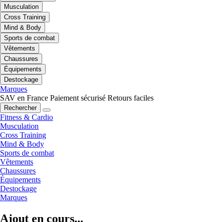
Musculation
Cross Training
Mind & Body
Sports de combat
Vêtements
Chaussures
Équipements
Destockage
Marques
SAV en France
Paiement sécurisé
Retours faciles
Rechercher
Fitness & Cardio
Musculation
Cross Training
Mind & Body
Sports de combat
Vêtements
Chaussures
Équipements
Destockage
Marques
Ajout en cours...