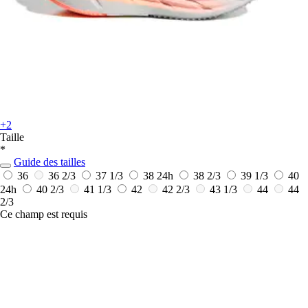
+2
Taille
*
Guide des tailles
36
36 2/3
37 1/3
38
24h
38 2/3
39 1/3
40
24h
40 2/3
41 1/3
42
42 2/3
43 1/3
44
44
2/3
Ce champ est requis