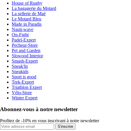
House of Rugby
La bagagerie du Motard
La sellerie de Maé
Le Motard Bleu
Made in Paradis
Nauti-wave
On-Fight
Padel-Expert
Pecheur-Store
Pet and Garden
Slowood Interior
Smash-Expert
Sneak'In
Sneakids
Sport is good
Trek-Expert
Triathlon Expert
Vélo-Store
Winter Expert
Abonnez-vous à notre newsletter
Profitez de -10% en vous inscrivant à notre newsletter
S'inscrire