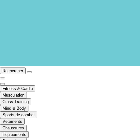
Rechercher
Fitness & Cardio
Musculation
Cross Training
Mind & Body
Sports de combat
Vêtements
Chaussures
Équipements