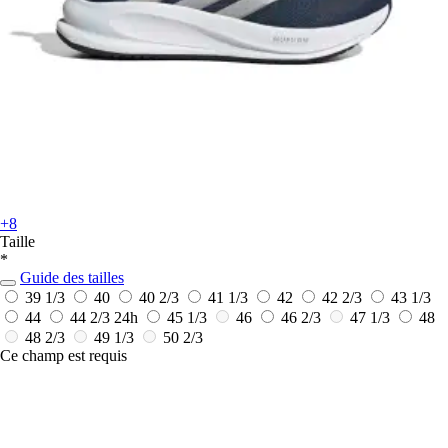
+8
Taille
*
Guide des tailles
39 1/3
40
40 2/3
41 1/3
42
42 2/3
43 1/3
44
44 2/3
24h
45 1/3
46
46 2/3
47 1/3
48
48 2/3
49 1/3
50 2/3
Ce champ est requis