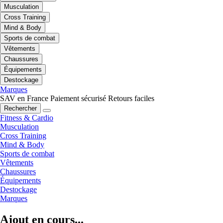
Musculation
Cross Training
Mind & Body
Sports de combat
Vêtements
Chaussures
Équipements
Destockage
Marques
SAV en France
Paiement sécurisé
Retours faciles
Rechercher
Fitness & Cardio
Musculation
Cross Training
Mind & Body
Sports de combat
Vêtements
Chaussures
Équipements
Destockage
Marques
Ajout en cours...