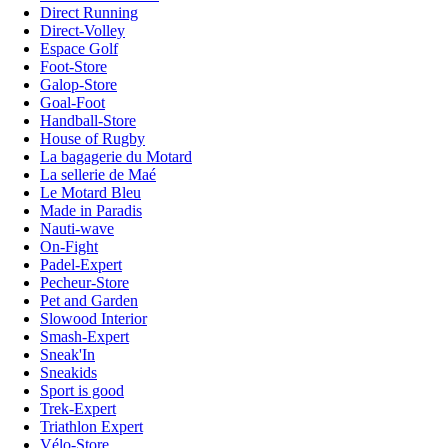
Direct Running
Direct-Volley
Espace Golf
Foot-Store
Galop-Store
Goal-Foot
Handball-Store
House of Rugby
La bagagerie du Motard
La sellerie de Maé
Le Motard Bleu
Made in Paradis
Nauti-wave
On-Fight
Padel-Expert
Pecheur-Store
Pet and Garden
Slowood Interior
Smash-Expert
Sneak'In
Sneakids
Sport is good
Trek-Expert
Triathlon Expert
Vélo-Store