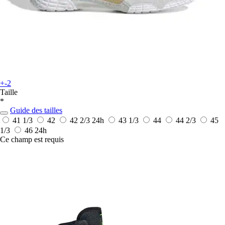
+-2
Taille
*
Guide des tailles
41 1/3
42
42 2/3
24h
43 1/3
44
44 2/3
45
1/3
46
24h
Ce champ est requis