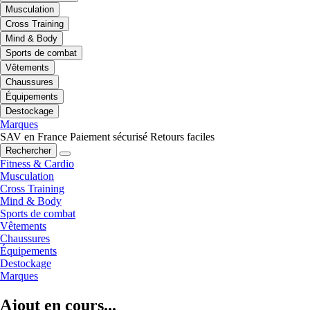
Musculation
Cross Training
Mind & Body
Sports de combat
Vêtements
Chaussures
Équipements
Destockage
Marques
SAV en France
Paiement sécurisé
Retours faciles
Rechercher
Fitness & Cardio
Musculation
Cross Training
Mind & Body
Sports de combat
Vêtements
Chaussures
Équipements
Destockage
Marques
Ajout en cours...