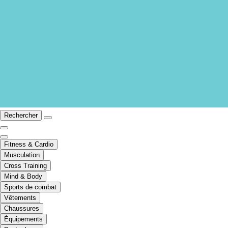
Rechercher
Fitness & Cardio
Musculation
Cross Training
Mind & Body
Sports de combat
Vêtements
Chaussures
Équipements