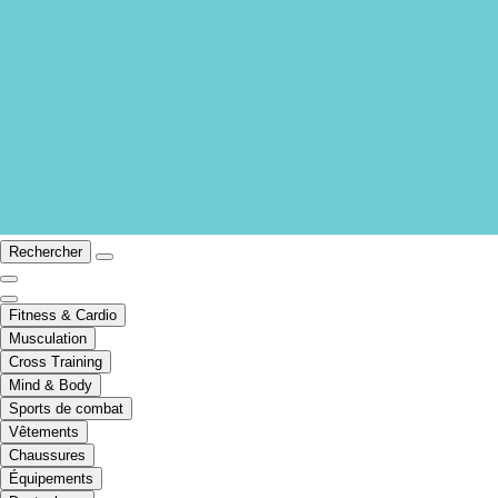
Rechercher
Fitness & Cardio
Musculation
Cross Training
Mind & Body
Sports de combat
Vêtements
Chaussures
Équipements