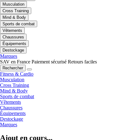
Musculation
Cross Training
Mind & Body
Sports de combat
Vêtements
Chaussures
Équipements
Destockage
Marques
SAV en France
Paiement sécurisé
Retours faciles
Rechercher
Fitness & Cardio
Musculation
Cross Training
Mind & Body
Sports de combat
Vêtements
Chaussures
Équipements
Destockage
Marques
Ajout en cours...