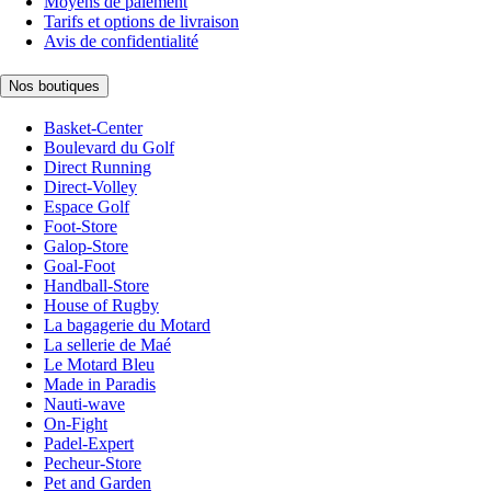
Moyens de paiement
Tarifs et options de livraison
Avis de confidentialité
Nos boutiques
Basket-Center
Boulevard du Golf
Direct Running
Direct-Volley
Espace Golf
Foot-Store
Galop-Store
Goal-Foot
Handball-Store
House of Rugby
La bagagerie du Motard
La sellerie de Maé
Le Motard Bleu
Made in Paradis
Nauti-wave
On-Fight
Padel-Expert
Pecheur-Store
Pet and Garden