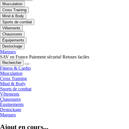
Musculation
Cross Training
Mind & Body
Sports de combat
Vêtements
Chaussures
Équipements
Destockage
Marques
SAV en France
Paiement sécurisé
Retours faciles
Rechercher
Fitness & Cardio
Musculation
Cross Training
Mind & Body
Sports de combat
Vêtements
Chaussures
Équipements
Destockage
Marques
Ajout en cours...