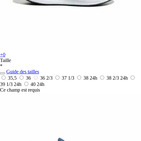
+0
Taille
*
Guide des tailles
35,5
36
36 2/3
37 1/3
38
24h
38 2/3
24h
39 1/3
24h
40
24h
Ce champ est requis