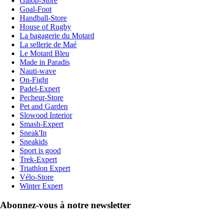
Galop-Store
Goal-Foot
Handball-Store
House of Rugby
La bagagerie du Motard
La sellerie de Maé
Le Motard Bleu
Made in Paradis
Nauti-wave
On-Fight
Padel-Expert
Pecheur-Store
Pet and Garden
Slowood Interior
Smash-Expert
Sneak'In
Sneakids
Sport is good
Trek-Expert
Triathlon Expert
Vélo-Store
Winter Expert
Abonnez-vous à notre newsletter