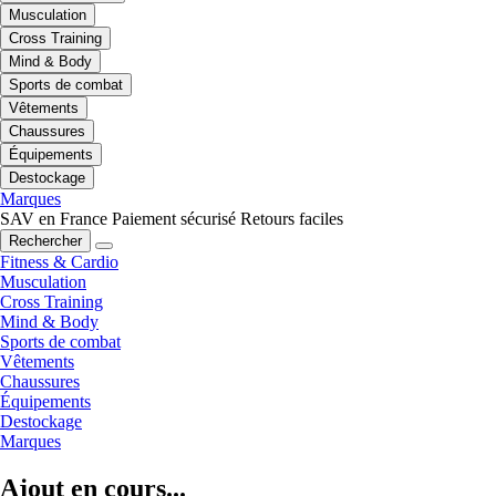
Musculation
Cross Training
Mind & Body
Sports de combat
Vêtements
Chaussures
Équipements
Destockage
Marques
SAV en France
Paiement sécurisé
Retours faciles
Rechercher
Fitness & Cardio
Musculation
Cross Training
Mind & Body
Sports de combat
Vêtements
Chaussures
Équipements
Destockage
Marques
Ajout en cours...