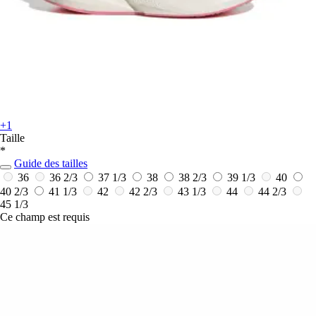
+1
Taille
*
Guide des tailles
36
36 2/3
37 1/3
38
38 2/3
39 1/3
40
40 2/3
41 1/3
42
42 2/3
43 1/3
44
44 2/3
45 1/3
Ce champ est requis