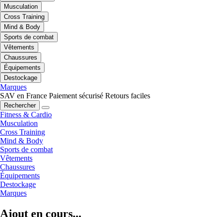
Musculation
Cross Training
Mind & Body
Sports de combat
Vêtements
Chaussures
Équipements
Destockage
Marques
SAV en France
Paiement sécurisé
Retours faciles
Rechercher
Fitness & Cardio
Musculation
Cross Training
Mind & Body
Sports de combat
Vêtements
Chaussures
Équipements
Destockage
Marques
Ajout en cours...