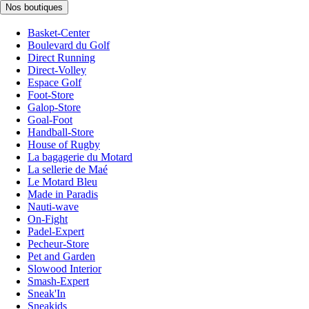
Nos boutiques
Basket-Center
Boulevard du Golf
Direct Running
Direct-Volley
Espace Golf
Foot-Store
Galop-Store
Goal-Foot
Handball-Store
House of Rugby
La bagagerie du Motard
La sellerie de Maé
Le Motard Bleu
Made in Paradis
Nauti-wave
On-Fight
Padel-Expert
Pecheur-Store
Pet and Garden
Slowood Interior
Smash-Expert
Sneak'In
Sneakids