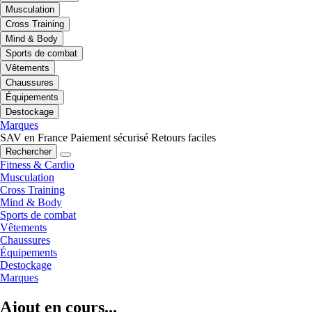
Musculation
Cross Training
Mind & Body
Sports de combat
Vêtements
Chaussures
Équipements
Destockage
Marques
SAV en France
Paiement sécurisé
Retours faciles
Rechercher
Fitness & Cardio
Musculation
Cross Training
Mind & Body
Sports de combat
Vêtements
Chaussures
Équipements
Destockage
Marques
Ajout en cours...