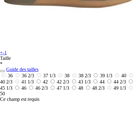
+-1
Taille
*
Guide des tailles
36
36 2/3
37 1/3
38
38 2/3
39 1/3
40
40 2/3
41 1/3
42
42 2/3
43 1/3
44
44 2/3
45 1/3
46
46 2/3
47 1/3
48
48 2/3
49 1/3
50
Ce champ est requis